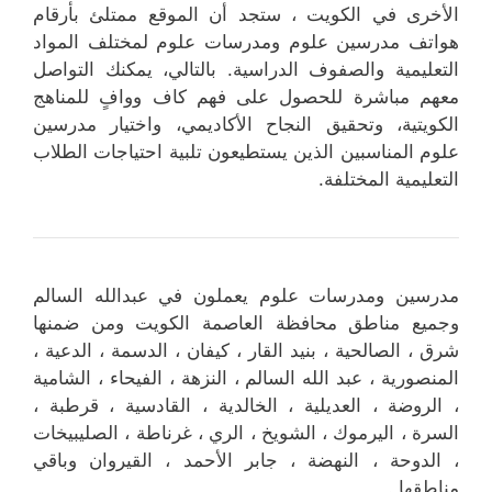
الأخرى في الكويت ، ستجد أن الموقع ممتلئ بأرقام
هواتف مدرسين علوم ومدرسات علوم لمختلف المواد
التعليمية والصفوف الدراسية. بالتالي، يمكنك التواصل
معهم مباشرة للحصول على فهم كاف ووافٍ للمناهج
الكويتية، وتحقيق النجاح الأكاديمي، واختيار مدرسين
علوم المناسبين الذين يستطيعون تلبية احتياجات الطلاب
التعليمية المختلفة.
مدرسين ومدرسات علوم يعملون في عبدالله السالم
وجميع مناطق محافظة العاصمة الكويت ومن ضمنها
شرق ، الصالحية ، بنيد القار ، كيفان ، الدسمة ، الدعية ،
المنصورية ، عبد الله السالم ، النزهة ، الفيحاء ، الشامية
، الروضة ، العديلية ، الخالدية ، القادسية ، قرطبة ،
السرة ، اليرموك ، الشويخ ، الري ، غرناطة ، الصليبيخات
، الدوحة ، النهضة ، جابر الأحمد ، القيروان وباقي
مناطقها .