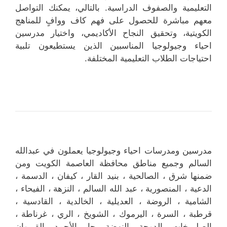
التعليمية والصفوف الدراسية. بالتالي، يمكنك التواصل
معهم مباشرة للحصول على فهم كاف ووافٍ للمناهج
الكويتية، وتحقيق النجاح الأكاديمي، واختيار مدرسين
احياء وجيولوجيا المناسبين الذين يستطيعون تلبية
احتياجات الطلاب التعليمية المختلفة.
مدرسين ومدرسات احياء وجيولوجيا يعملون في عبدالله
السالم وجميع مناطق محافظة العاصمة الكويت ومن
ضمنها شرق ، الصالحية ، بنيد القار ، كيفان ، الدسمة ،
الدعية ، المنصورية ، عبد الله السالم ، النزهة ، الفيحاء ،
الشامية ، الروضة ، العديلية ، الخالدية ، القادسية ،
قرطبة ، السرة ، اليرموك ، الشويخ ، الري ، غرناطة ،
الصليبيخات ، الدوحة ، النهضة ، جابر الأحمد ، القيروان