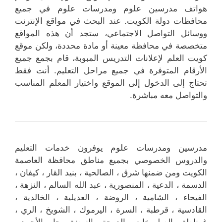
هواتف مدرسين علوم ومدرسات علوم في جميع
محافظات دولة الكويت. عند البحث في مواقع الإنترنت
ووسائل التواصل الاجتماعي، ستجد أن هذه المواقع
متخصصة في محافظة معينة أو مادة محددة، ولكن موقع
كويت العلم لإعلانات التدريس المبوبة، قام بجمع جميع
الأرقام المتوفرة في جميع مراحل التعليم. أنت فقط
تحتاج إلى الدخول إلى الموقع واختيار المعلم المناسب
والتواصل معه مباشرة.
مدرسين ومدرسات علوم يوفرون خدمات التعليم
والدروس الخصوصي بجميع مناطق محافظة العاصمة
الكويت ومن ضمنها شرق ، الصالحية ، بنيد القار ، كيفان ،
الدسمة ، الدعية ، المنصورية ، عبد الله السالم ، النزهة ،
الفيحاء ، الشامية ، الروضة ، العديلية ، الخالدية ،
القادسية ، قرطبة ، السرة ، اليرموك ، الشويخ ، الري ،
غرناطة ، الصليبيخات ، الدوحة ، النهضة ، جابر الأحمد ،