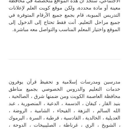
الاجتماعي، ستجد أن هذه المواقع متخصصة في محافظة
معينة أو مادة محددة، ولكن موقع كويت العلم لإعلانات
التدريس المبوبة، قام بجمع جميع الأرقام المتوفرة في
جميع مراحل التعليم. أنت فقط تحتاج إلى الدخول إلى
الموقع واختيار المعلم المناسب والتواصل معه مباشرة.
مدرسين ومدرسات إسلامية و تحفيظ قرآن يوفرون
خدمات التعليم والدروس الخصوصي بجميع مناطق
محافظة العاصمة الكويت ومن ضمنها شرق ، الصالحية ،
بنيد القار ، كيفان ، الدسمة ، الدعية ، المنصورية ، عبد
الله السالم ، النزهة ، الفيحاء ، الشامية ، الروضة ،
العديلية ، الخالدية ، القادسية ، قرطبة ، السرة ، اليرموك
، الشويخ ، الري ، غرناطة ، الصليبيخات ، الدوحة ،